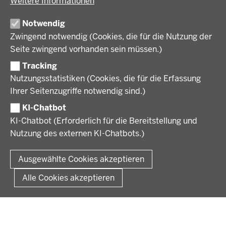
Weitere Informationen
Regionalplanung und Regionalrat
Zusammenarbeit mit den Niederlanden
Bezirksregierung Münster
FÖRDERPORTAL
Umwelt und Natur
Regierungsbezirk Münster
Notwendig
Wirtschaft, Kultur und Kommunales
Geschichte und Gegenwart
Zwingend notwendig (Cookies, die für die Nutzung der
Förderlotsinnen und Förderlotsen
KARRIERE UND AUSBILDUNG
Behördenleitung
Seite zwingend vorhanden sein müssen.)
Organisation
Tracking
Stellenangebote
VERFAHREN UND BEKANNTMACHUNGEN
Nutzungsstatistiken (Cookies, die für die Erfassung
Ausbildung
Ihrer Seitenzugriffe notwendig sind.)
Volljurist:in
Amtsblatt
PRESSE
Praktikum
KI-Chatbot
Verfahrensübersichten
Stellenangebote im Schulbereich
KI-Chatbot (Erforderlich für die Bereitstellung und
Pressemitteilungen
Nutzung des externen KI-Chatbots.)
Podcast
© 2026 Bezirksregierung Münster
Fußzeile
Impressum
Datenschutz
Rechtliche Hinweise
Kontakt
Ausgewählte Cookies akzeptieren
Kurzlink zu dieser Seite
Alle Cookies akzeptieren