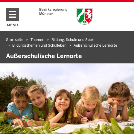
Direkt zum Inhalt
MENÜ
NAVIGATION AKTIVIEREN/DEAKTIVIEREN: HAUPTMENÜ
Startseite
Themen
Bildung, Schule und Sport
Sie
Bildungsthemen und Schulleben
Außerschulische Lernorte
befinden
Außerschulische Lernorte
sich
hier