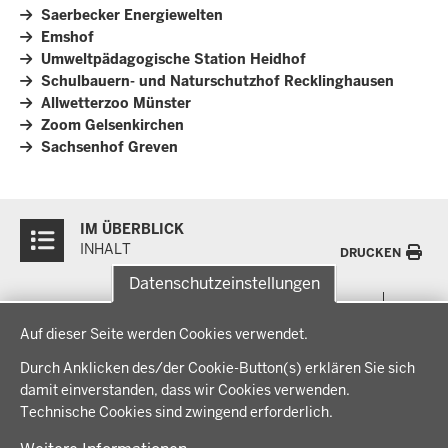
Saerbecker Energiewelten
Emshof
Umweltpädagogische Station Heidhof
Schulbauern- und Naturschutzhof Recklinghausen
Allwetterzoo Münster
Zoom Gelsenkirchen
Sachsenhof Greven
Überblick:
IM ÜBERBLICK
Inhalte
INHALT
DRUCKEN
Datenschutzeinstellungen
Menü
THEMEN
Datenschutzeinstellungen
in
Auf dieser Seite werden Cookies verwendet.
der
Arbeitsschutz, Ordnung und Sicherheit
IM FOKUS
Fußzeile
Durch Anklicken des/der Cookie-Button(s) erklären Sie sich
Bauen, Planen und Verkehr
damit einverstanden, dass wir Cookies verwenden.
Bildung, Schule und Sport
Energiewende AG
Technische Cookies sind zwingend erforderlich.
BEZIRKSREGIERUNG
Gesundheit und Soziales
Energiewende in der Region