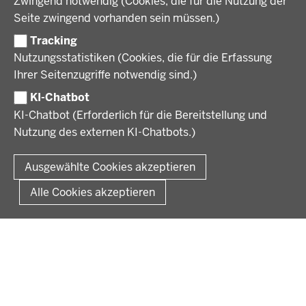
Zwingend notwendig (Cookies, die für die Nutzung der
Förderlotsinnen und Förderlotsen
KARRIERE UND AUSBILDUNG
Behördenleitung
Seite zwingend vorhanden sein müssen.)
Organisation
Tracking
Stellenangebote
VERFAHREN UND BEKANNTMACHUNGEN
Nutzungsstatistiken (Cookies, die für die Erfassung
Ausbildung
Ihrer Seitenzugriffe notwendig sind.)
Volljurist:in
Amtsblatt
PRESSE
Praktikum
KI-Chatbot
Verfahrensübersichten
Stellenangebote im Schulbereich
KI-Chatbot (Erforderlich für die Bereitstellung und
Pressemitteilungen
Nutzung des externen KI-Chatbots.)
Podcast
© 2026 Bezirksregierung Münster
Fußzeile
Impressum
Datenschutz
Rechtliche Hinweise
Kontakt
Ausgewählte Cookies akzeptieren
Kurzlink zu dieser Seite
Alle Cookies akzeptieren