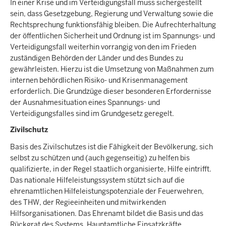
In einer Krise und im Verteidigungsfall muss sichergestellt
sein, dass Gesetzgebung, Regierung und Verwaltung sowie die
Rechtsprechung funktionsfähig bleiben. Die Aufrechterhaltung
der öffentlichen Sicherheit und Ordnung ist im Spannungs- und
Verteidigungsfall weiterhin vorrangig von den im Frieden
zuständigen Behörden der Länder und des Bundes zu
gewährleisten. Hierzu ist die Umsetzung von Maßnahmen zum
internen behördlichen Risiko- und Krisenmanagement
erforderlich. Die Grundzüge dieser besonderen Erfordernisse
der Ausnahmesituation eines Spannungs- und
Verteidigungsfalles sind im Grundgesetz geregelt.
Zivilschutz
Basis des Zivilschutzes ist die Fähigkeit der Bevölkerung, sich
selbst zu schützen und (auch gegenseitig) zu helfen bis
qualifizierte, in der Regel staatlich organisierte, Hilfe eintrifft.
Das nationale Hilfeleistungssystem stützt sich auf die
ehrenamtlichen Hilfeleistungspotenziale der Feuerwehren,
des THW, der Regieeinheiten und mitwirkenden
Hilfsorganisationen. Das Ehrenamt bildet die Basis und das
Rückgrat des Systems. Hauptamtliche Einsatzkräfte