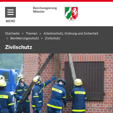
Direkt zum Inhalt
MENÜ
NAVIGATION AKTIVIEREN/DEAKTIVIEREN: HAUPTMENÜ
Startseite
Themen
Arbeitsschutz, Ordnung und Sicherheit
Sie
Bevölkerungsschutz
Zivilschutz
befinden
Zivilschutz
sich
hier