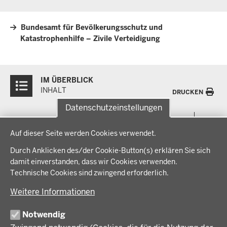
Bundesamt für Bevölkerungsschutz und
Katastrophenhilfe – Zivile Verteidigung
Überblick:
IM ÜBERBLICK
Inhalte
INHALT
DRUCKEN
Datenschutzeinstellungen
Menü
THEMEN
Datenschutzeinstellungen
in
Auf dieser Seite werden Cookies verwendet.
der
Arbeitsschutz, Ordnung und Sicherheit
IM FOKUS
Fußzeile
Durch Anklicken des/der Cookie-Button(s) erklären Sie sich
Bauen, Planen und Verkehr
damit einverstanden, dass wir Cookies verwenden.
Bildung, Schule und Sport
Energiewende AG
Technische Cookies sind zwingend erforderlich.
BEZIRKSREGIERUNG
Gesundheit und Soziales
Energiewende in der Region
Weitere Informationen
Regionalplanung und Regionalrat
Zusammenarbeit mit den Niederlanden
Bezirksregierung Münster
FÖRDERPORTAL
Umwelt und Natur
Regierungsbezirk Münster
Notwendig
Wirtschaft, Kultur und Kommunales
Geschichte und Gegenwart