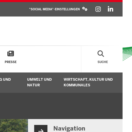
SOCIAL
INSTAGR
LINKE
MEDIA
"SOCIAL MEDIA"-EINSTELLUNGEN
SETTINGS
BLOCK
PRESSE
SUCHE
G UND
UMWELT UND
WIRTSCHAFT, KULTUR UND
n
Untermenü öffnen
Untermenü öffnen
Unt
NATUR
KOMMUNALES
Navigation