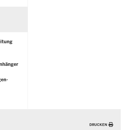
eitung
Anhänger
gen-
DRUCKEN