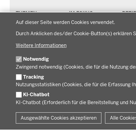
Menü
THEMEN
IM FOKUS
BEZI
in
Datenschutzeinstellungen
Arbeitsschutz, Ordnung
Energiewende AG
Bezi
der
Auf dieser Seite werden Cookies verwendet.
und Sicherheit
Energiewende in der
Regi
Fußzeile
Bauen, Planen und
Durch Anklicken des/der Cookie-Button(s) erklären S
Region
Müns
Verkehr
Zusammenarbeit mit
Gesc
Bildung, Schule und
Weitere Informationen
den Niederlanden
Gege
Sport
Behö
Gesundheit und Soziales
Notwendig
Orga
Regionalplanung und
Zwingend notwendig (Cookies, die für die Nutzung de
Regionalrat
Umwelt und Natur
Tracking
Wirtschaft, Kultur und
Nutzungsstatistiken (Cookies, die für die Erfassung Ih
Kommunales
KI-Chatbot
KI-Chatbot (Erforderlich für die Bereitstellung und N
© 2026 Bezirksregierung Münster
Ausgewählte Cookies akzeptieren
Alle Cookie