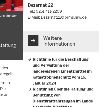
Dezernat 22
Tel.: 0251 411-2209
rung Münster
E-Mail:
Dezernat22@brms.nrw.de
Weitere
Informationen
stattung
Richtlinie für die Beschaffung
und Verwaltung der
e des
landeseigenen Einsatzmittel im
eregelt.
Katastrophenschutz vom 16.
werden
Januar 2024
 Die
Richtlinien über die Haltung und
te an.
Benutzung von
Dienstkraftfahrzeugen im Lande