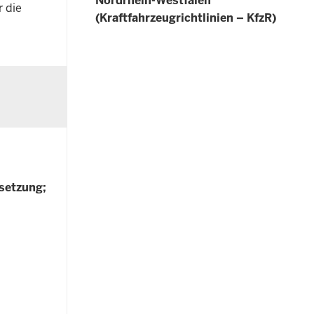
Nordrhein-Westfalen
r die
(Kraftfahrzeugrichtlinien – KfzR)
setzung;