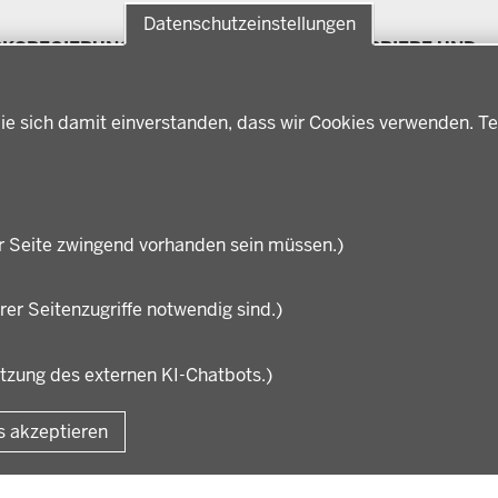
Datenschutzeinstellungen
RKSREGIERUNG
FÖRDERPORTAL
KARRIERE UND
Förderlotsinnen und
AUSBILDUNG
rksregierung Münster
Förderlotsen
erungsbezirk
Stellenangebote
ie sich damit einverstanden, dass wir Cookies verwenden. Te
ter
Ausbildung
hichte und
Volljurist:in
nwart
Praktikum
rdenleitung
Stellenangebote im
nisation
Schulbereich
r Seite zwingend vorhanden sein müssen.)
rer Seitenzugriffe notwendig sind.)
utzung des externen KI-Chatbots.)
Fußzeile
Impressum
Datensc
s akzeptieren