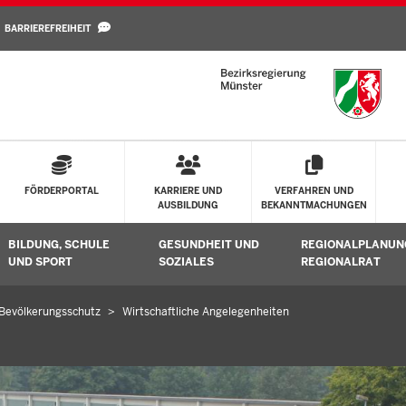
Direkt zum Inhalt
BARRIEREFREIHEIT
FÖRDERPORTAL
KARRIERE UND
VERFAHREN UND
AUSBILDUNG
BEKANNTMACHUNGEN
BILDUNG, SCHULE
GESUNDHEIT UND
REGIONALPLANUN
Untermenü öffnen
Untermenü öffnen
Untermenü öffne
UND SPORT
SOZIALES
REGIONALRAT
Bevölkerungsschutz
Wirtschaftliche Angelegenheiten