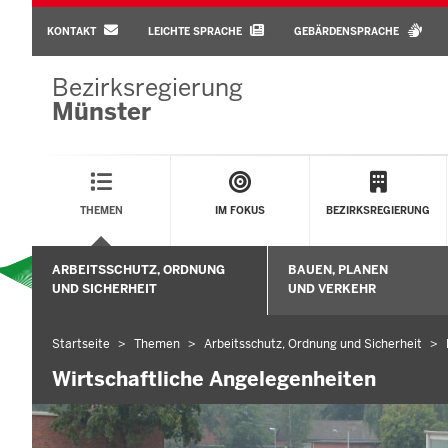
BARRIEREARME
SPRACHEN
KONTAKT
LEICHTE SPRACHE
GEBÄRDENSPRACHE
Bezirksregierung
Münster
Main
Menu
THEMEN
IM FOKUS
BEZIRKSREGIERUNG
Sekundärmenü
ARBEITSSCHUTZ, ORDNUNG
BAUEN, PLANEN
Untermenü öffnen
UND SICHERHEIT
UND VERKEHR
Startseite
Themen
Arbeitsschutz, Ordnung und Sicherheit
Sie
befinden
Wirtschaftliche Angelegenheiten
sich
hier