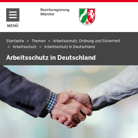
Direkt zum Inhalt
MENÜ
NAVIGATION AKTIVIEREN/DEAKTIVIEREN: HAUPTMENÜ
Startseite
Themen
Arbeitsschutz, Ordnung und Sicherheit
Sie
Arbeitsschutz
Arbeitsschutz in Deutschland
befinden
Arbeitsschutz in Deutschland
sich
hier