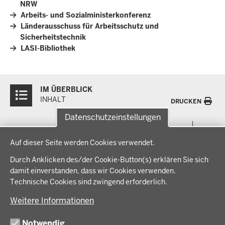
NRW
Arbeits- und Sozialministerkonferenz
Länderausschuss für Arbeitsschutz und
Sicherheitstechnik
LASI-Bibliothek
Überblick:
IM ÜBERBLICK
Inhalte
INHALT
DRUCKEN
Datenschutzeinstellungen
Menü
THEMEN
Datenschutzeinstellungen
in
Auf dieser Seite werden Cookies verwendet.
der
Arbeitsschutz, Ordnung und Sicherheit
IM FOKUS
Fußzeile
Durch Anklicken des/der Cookie-Button(s) erklären Sie sich
Bauen, Planen und Verkehr
damit einverstanden, dass wir Cookies verwenden.
Bildung, Schule und Sport
Energiewende AG
Technische Cookies sind zwingend erforderlich.
BEZIRKSREGIERUNG
Gesundheit und Soziales
Energiewende in der Region
Weitere Informationen
Regionalplanung und Regionalrat
Zusammenarbeit mit den Niederlanden
Bezirksregierung Münster
FÖRDERPORTAL
Umwelt und Natur
Regierungsbezirk Münster
Notwendig