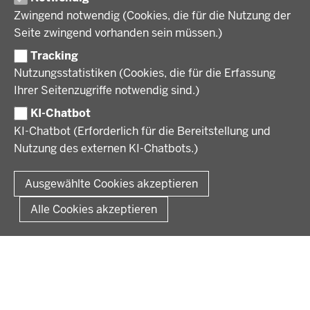
Wirtschaft, Kultur und Kommunales
Geschichte und Gegenwart
Zwingend notwendig (Cookies, die für die Nutzung der
Förderlotsinnen und Förderlotsen
KARRIERE UND AUSBILDUNG
Behördenleitung
Seite zwingend vorhanden sein müssen.)
Organisation
Tracking
Stellenangebote
VERFAHREN UND BEKANNTMACHUNGEN
Nutzungsstatistiken (Cookies, die für die Erfassung
Ausbildung
Ihrer Seitenzugriffe notwendig sind.)
Volljurist:in
Amtsblatt
PRESSE
Praktikum
KI-Chatbot
Verfahrensübersichten
Stellenangebote im Schulbereich
KI-Chatbot (Erforderlich für die Bereitstellung und
Pressemitteilungen
Nutzung des externen KI-Chatbots.)
Podcast
© 2026 Bezirksregierung Münster
Fußzeile
Impressum
Datenschutz
Rechtliche Hinweise
Kontakt
Ausgewählte Cookies akzeptieren
Kurzlink zu dieser Seite
Alle Cookies akzeptieren