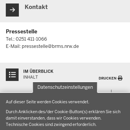
Kontakt
Pressestelle
Tel.: 0251 411-1066
E-Mail:
pressestelle@brms.nrw.de
Überblick:
IM ÜBERBLICK
Inhalte
INHALT
DRUCKEN
Datenschutzeinstellungen
Menü
THEMEN
Datenschutzeinstellungen
in
Auf dieser Seite werden Cookies verwendet.
der
Arbeitsschutz, Ordnung und Sicherheit
IM FOKUS
Fußzeile
Durch Anklicken des/der Cookie-Button(s) erklären Sie sich
Bauen, Planen und Verkehr
damit einverstanden, dass wir Cookies verwenden.
Bildung, Schule und Sport
Energiewende AG
Technische Cookies sind zwingend erforderlich.
BEZIRKSREGIERUNG
Gesundheit und Soziales