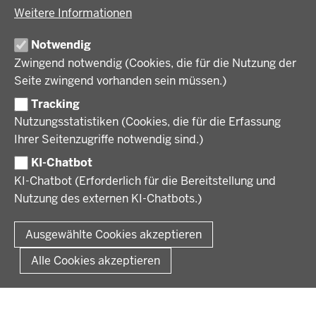
Energiewende in der Region
Weitere Informationen
Regionalplanung und Regionalrat
Zusammenarbeit mit den Niederlanden
Bezirksregierung Münster
FÖRDERPORTAL
Umwelt und Natur
Regierungsbezirk Münster
Notwendig
Wirtschaft, Kultur und Kommunales
Geschichte und Gegenwart
Zwingend notwendig (Cookies, die für die Nutzung der
Förderlotsinnen und Förderlotsen
KARRIERE UND AUSBILDUNG
Behördenleitung
Seite zwingend vorhanden sein müssen.)
Organisation
Tracking
Stellenangebote
VERFAHREN UND BEKANNTMACHUNGEN
Nutzungsstatistiken (Cookies, die für die Erfassung
Ausbildung
Ihrer Seitenzugriffe notwendig sind.)
Volljurist:in
Amtsblatt
PRESSE
Praktikum
KI-Chatbot
Verfahrensübersichten
Stellenangebote im Schulbereich
KI-Chatbot (Erforderlich für die Bereitstellung und
Pressemitteilungen
Nutzung des externen KI-Chatbots.)
Podcast
© 2026 Bezirksregierung Münster
Fußzeile
Impressum
Datenschutz
Rechtliche Hinweise
Kontakt
Ausgewählte Cookies akzeptieren
Kurzlink zu dieser Seite
Alle Cookies akzeptieren