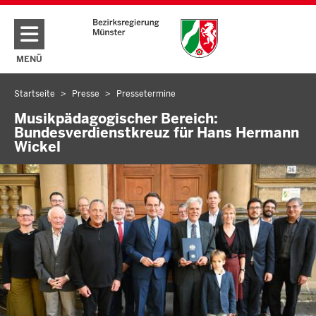
Direkt zum Inhalt
MENÜ
NAVIGATION AKTIVIEREN/DEAKTIVIEREN: HAUPTMENÜ
Startseite
Presse
Pressetermine
Sie
befinden
Musikpädagogischer Bereich:
Bundesverdienstkreuz für Hans Hermann
sich
Wickel
hier