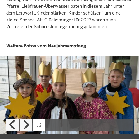
Pfarrei Liebfrauen-Überwasser baten in diesem Jahr unter
dem Leitwort „Kinder stärken, Kinder schützen“ um eine
kleine Spende. Als Glücksbringer für 2023 waren auch
Vertreter der Schornsteinfegerinnung gekommen.
Weitere Fotos vom Neujahrsempfang
Navigationshinweise
Benutze
zur
im
Galerie
nächsten
Element
die
Pfeiltasten
links
und
rechts
zum
Blättern
der