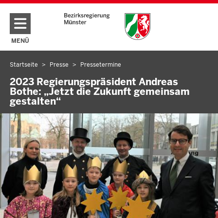
Direkt zum Inhalt
MENÜ
NAVIGATION AKTIVIEREN/DEAKTIVIEREN: HAUPTMENÜ
Startseite
Presse
Pressetermine
Sie
befinden
2023 Regierungspräsident Andreas
Bothe: „Jetzt die Zukunft gemeinsam
sich
gestalten“
hier