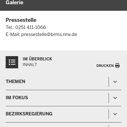
Galerie
Galerie
Pressestelle
Tel.: 0251 411-1066
E-Mail:
pressestelle@brms.nrw.de
Überblick:
IM ÜBERBLICK
Inhalte
INHALT
DRUCKEN
Menü
THEMEN
in
der
Arbeitsschutz, Ordnung und Sicherheit
IM FOKUS
Fußzeile
Bauen, Planen und Verkehr
Bildung, Schule und Sport
Energiewende AG
BEZIRKSREGIERUNG
Gesundheit und Soziales
Energiewende in der Region
Regionalplanung und Regionalrat
Zusammenarbeit mit den Niederlanden
Bezirksregierung Münster