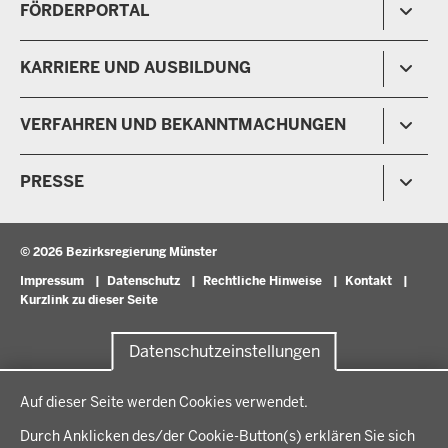
FÖRDERPORTAL
Umwelt und Natur
Regierungsbezirk Münster
Wirtschaft, Kultur und Kommunales
Geschichte und Gegenwart
Förderlotsinnen und Förderlotsen
KARRIERE UND AUSBILDUNG
Behördenleitung
Organisation
Stellenangebote
VERFAHREN UND BEKANNTMACHUNGEN
Ausbildung
Volljurist:in
Amtsblatt
PRESSE
Praktikum
Verfahrensübersichten
Stellenangebote im Schulbereich
Pressemitteilungen
Podcast
© 2026 Bezirksregierung Münster
Fußzeile
Impressum
Datenschutz
Rechtliche Hinweise
Kontakt
Kurzlink zu dieser Seite
Datenschutzeinstellungen
Datenschutzeinstellungen
Auf dieser Seite werden Cookies verwendet.
Durch Anklicken des/der Cookie-Button(s) erklären Sie sich