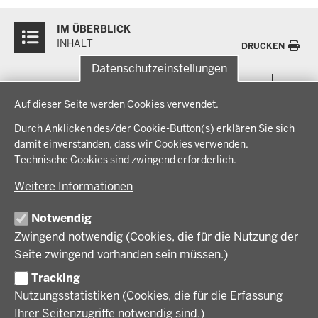
Überblick:
IM ÜBERBLICK
Inhalte
INHALT
DRUCKEN
Datenschutzeinstellungen
Menü
THEMEN
Datenschutzeinstellungen
in
Auf dieser Seite werden Cookies verwendet.
der
Arbeitsschutz, Ordnung und Sicherheit
IM FOKUS
Fußzeile
Durch Anklicken des/der Cookie-Button(s) erklären Sie sich
Bauen, Planen und Verkehr
damit einverstanden, dass wir Cookies verwenden.
Bildung, Schule und Sport
Energiewende AG
Technische Cookies sind zwingend erforderlich.
BEZIRKSREGIERUNG
Gesundheit und Soziales
Energiewende in der Region
Weitere Informationen
Regionalplanung und Regionalrat
Zusammenarbeit mit den Niederlanden
Bezirksregierung Münster
FÖRDERPORTAL
Umwelt und Natur
Regierungsbezirk Münster
Notwendig
Wirtschaft, Kultur und Kommunales
Geschichte und Gegenwart
Zwingend notwendig (Cookies, die für die Nutzung der
Förderlotsinnen und Förderlotsen
KARRIERE UND AUSBILDUNG
Behördenleitung
Seite zwingend vorhanden sein müssen.)
Organisation
Tracking
Stellenangebote
VERFAHREN UND BEKANNTMACHUNGEN
Nutzungsstatistiken (Cookies, die für die Erfassung
Ausbildung
Ihrer Seitenzugriffe notwendig sind.)
Volljurist:in